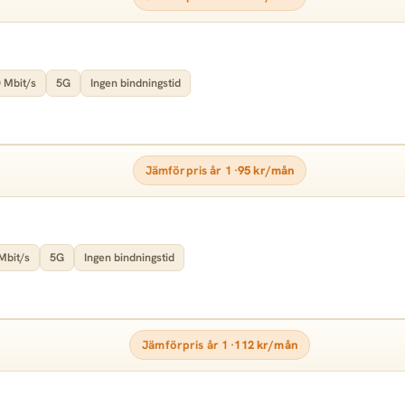
 Mbit/s
5G
Ingen bindningstid
Jämförpris år 1 ·
95 kr/mån
Mbit/s
5G
Ingen bindningstid
Jämförpris år 1 ·
112 kr/mån