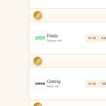
8
Vimla
30 GB
Full
Telenor-nät
9
Comviq
20 GB
100
Tele2-nät