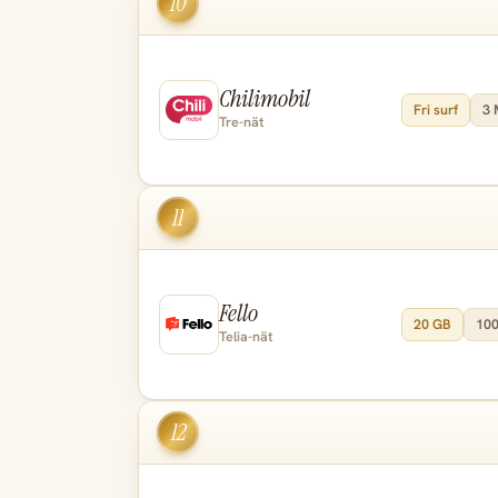
10
Chilimobil
Fri surf
3 
Tre-nät
11
Fello
20 GB
100
Telia-nät
12