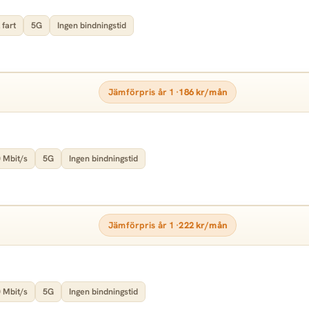
 fart
5G
Ingen bindningstid
Jämförpris år 1 ·
186 kr/mån
 Mbit/s
5G
Ingen bindningstid
Jämförpris år 1 ·
222 kr/mån
 Mbit/s
5G
Ingen bindningstid