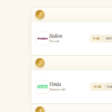
1
Hallon
5 GB
100 
Tre-nät
2
Vimla
10 GB
Full
Telenor-nät
3