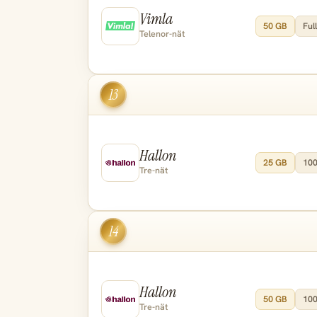
Vimla
50 GB
Full
Telenor-nät
13
Hallon
25 GB
100
Tre-nät
14
Hallon
50 GB
100
Tre-nät