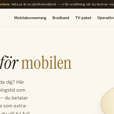
rbete.
Valia.se är en jämförelsetjänst — vi får ersättning när du tecknar via
Mobilabonnemang
Bredband
TV-paket
Operatör
 för
mobilen
da dig? Här
ningstid som
 — du betalar
ra som extra-
du vill ha full