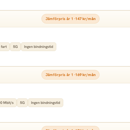
Jämförpris år 1 ·
147 kr/mån
 fart
5G
Ingen bindningstid
Jämförpris år 1 ·
169 kr/mån
0 Mbit/s
5G
Ingen bindningstid