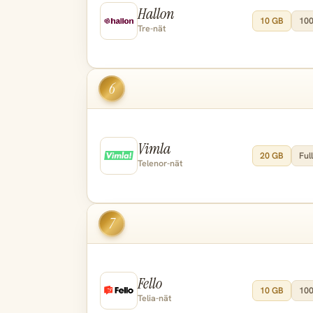
Hallon
10 GB
100
Tre-nät
6
Vimla
20 GB
Full
Telenor-nät
7
Fello
10 GB
100
Telia-nät