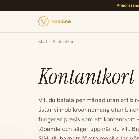
Annonssama
Start
›
Kontantkort
Kontantkort
Vill du betala per månad utan att bin
listar vi mobilabonnemang utan bind
fungerar precis som ett kontantkort
löpande och säger upp när du vill. B
SIM, till barnets första mobil eller när 