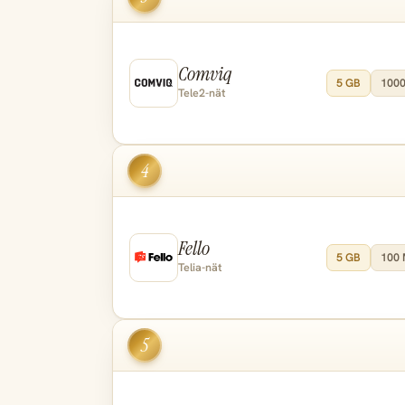
Comviq
5 GB
1000
Tele2-nät
4
Fello
5 GB
100 
Telia-nät
5