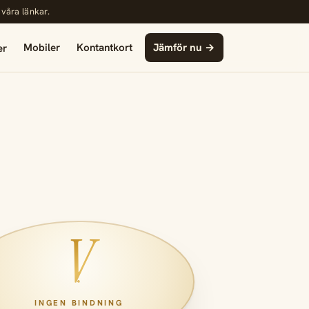
 våra länkar.
Mobiler
Kontantkort
Jämför nu →
er
V
INGEN BINDNING