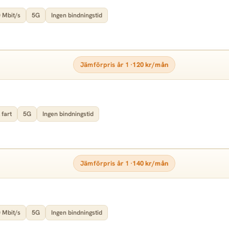
 Mbit/s
5G
Ingen bindningstid
Jämförpris år 1 ·
120 kr/mån
 fart
5G
Ingen bindningstid
Jämförpris år 1 ·
140 kr/mån
 Mbit/s
5G
Ingen bindningstid