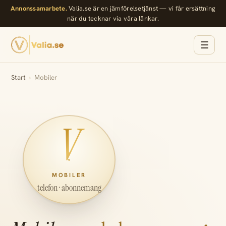
Annonssamarbete.
Valia.se är en jämförelsetjänst — vi får ersättning
när du tecknar via våra länkar.
☰
Start
›
Mobiler
V
MOBILER
telefon · abonnemang