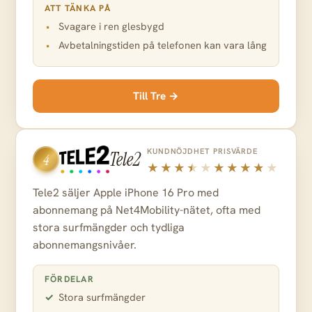
ATT TÄNKA PÅ
Svagare i ren glesbygd
Avbetalningstiden på telefonen kan vara lång
Till Tre →
KUNDNÖJDHET
PRISVÄRDE
Tele2
4
Tele2 säljer Apple iPhone 16 Pro med
abonnemang på Net4Mobility-nätet, ofta med
stora surfmängder och tydliga
abonnemangsnivåer.
FÖRDELAR
Stora surfmängder