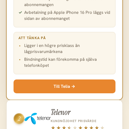
abonnemangen
Avbetalning på Apple iPhone 16 Pro läggs vid
sidan av abonnemanget
ATT TÄNKA PÅ
Ligger i en högre prisklass än
lågprisvarumärkena
Bindningstid kan förekomma på själva
telefonköpet
Till Telia →
Telenor
2
KUNDNÖJDHET
PRISVÄRDE