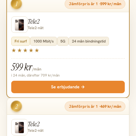
1
Jämförpris år 1 ·
599 kr/mån
Tele2
Tele2-nät
Fri surf
1000 Mbit/s
5G
24 mån bindningstid
599 kr
/mån
i 24 mån, därefter 709 kr/mån
Se erbjudande →
2
Jämförpris år 1 ·
469 kr/mån
Tele2
Tele2-nät