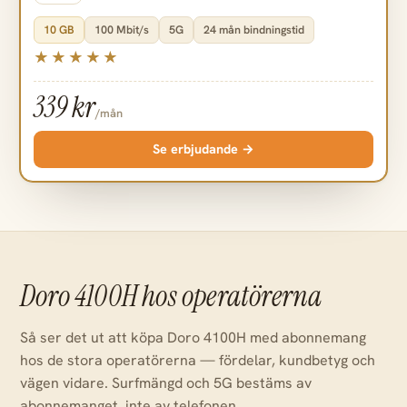
10 GB
100 Mbit/s
5G
24 mån bindningstid
339 kr
/mån
Se erbjudande →
Doro 4100H hos operatörerna
Så ser det ut att köpa Doro 4100H med abonnemang
hos de stora operatörerna — fördelar, kundbetyg och
vägen vidare. Surfmängd och 5G bestäms av
abonnemanget, inte av telefonen.