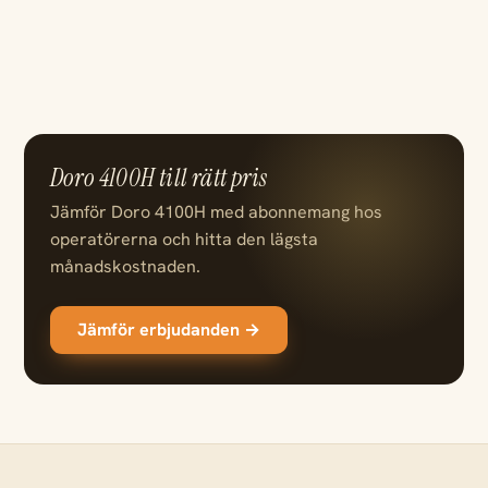
Doro 4100H till rätt pris
Jämför Doro 4100H med abonnemang hos
operatörerna och hitta den lägsta
månadskostnaden.
Jämför erbjudanden →