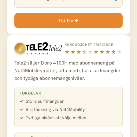
Till Tre →
KUNDNÖJDHET
PRISVÄRDE
Tele2
4
Tele2 säljer Doro 4100H med abonnemang på
Net4Mobility-nätet, ofta med stora surfmängder
och tydliga abonnemangsnivåer.
FÖRDELAR
Stora surfmängder
Bra täckning via Net4Mobility
Tydliga nivåer att välja mellan