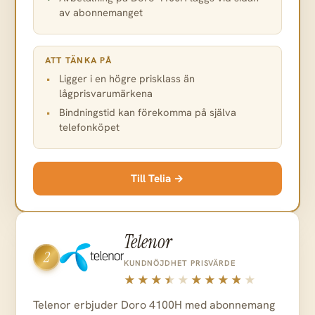
av abonnemanget
ATT TÄNKA PÅ
Ligger i en högre prisklass än
lågprisvarumärkena
Bindningstid kan förekomma på själva
telefonköpet
Till Telia →
Telenor
2
KUNDNÖJDHET
PRISVÄRDE
Telenor erbjuder Doro 4100H med abonnemang