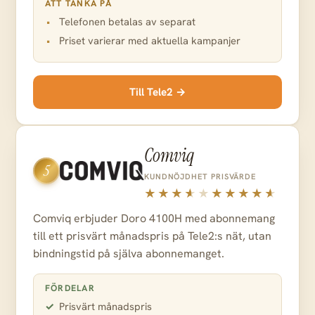
ATT TÄNKA PÅ
Telefonen betalas av separat
Priset varierar med aktuella kampanjer
Till Tele2 →
Comviq
5
KUNDNÖJDHET
PRISVÄRDE
Comviq erbjuder Doro 4100H med abonnemang
till ett prisvärt månadspris på Tele2:s nät, utan
bindningstid på själva abonnemanget.
FÖRDELAR
Prisvärt månadspris