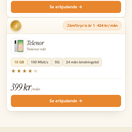
Se erbjudande →
4
Jämförpris år 1 ·
424 kr/mån
Telenor
Telenor-nät
10 GB
100 Mbit/s
5G
24 mån bindningstid
399 kr
/mån
Se erbjudande →