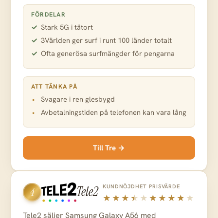
FÖRDELAR
Stark 5G i tätort
3Världen ger surf i runt 100 länder totalt
Ofta generösa surfmängder för pengarna
ATT TÄNKA PÅ
Svagare i ren glesbygd
Avbetalningstiden på telefonen kan vara lång
Till Tre →
KUNDNÖJDHET
PRISVÄRDE
Tele2
4
Tele2 säljer Samsung Galaxy A56 med