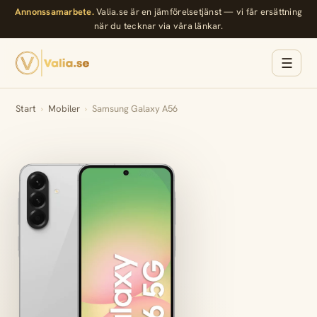
Annonssamarbete.
Valia.se är en jämförelsetjänst — vi får ersättning
när du tecknar via våra länkar.
☰
Start
›
Mobiler
›
Samsung Galaxy A56