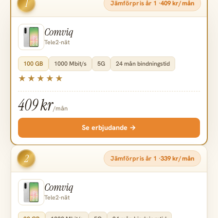
1
Jämförpris år 1 ·
409 kr/mån
Comviq
Tele2-nät
100 GB
1000 Mbit/s
5G
24 mån bindningstid
409 kr
/mån
Se erbjudande →
2
Jämförpris år 1 ·
339 kr/mån
Comviq
Tele2-nät