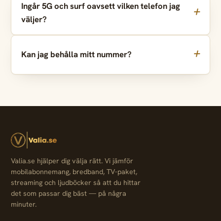
Ingår 5G och surf oavsett vilken telefon jag
väljer?
Kan jag behålla mitt nummer?
Valia.se hjälper dig välja rätt. Vi jämför
mobilabonnemang, bredband, TV-paket,
streaming och ljudböcker så att du hittar
det som passar dig bäst — på några
minuter.