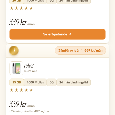
20 GB
1000 Mbit/s
5G
24 mån bindningstid
339 kr
/mån
Se erbjudande →
3
Jämförpris år 1 ·
359 kr/mån
Tele2
Tele2-nät
15 GB
1000 Mbit/s
5G
24 mån bindningstid
359 kr
/mån
i 24 mån, därefter 489 kr/mån