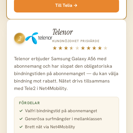
Till Telia →
Telenor
2
KUNDNÖJDHET
PRISVÄRDE
Telenor erbjuder Samsung Galaxy A56 med
abonnemang och har slopat den obligatoriska
bindningstiden på abonnemanget — du kan välja
bindning mot rabatt. Nätet drivs tillsammans
med Tele2 i Net4Mobility.
FÖRDELAR
Valfri bindningstid på abonnemanget
Generösa surfmängder i mellanklassen
Brett nät via Net4Mobility